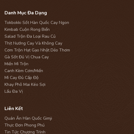
Danh Mục Đa Dạng
Tokbokki Sốt Hàn Quốc Cay Ngon
Kimbab Cuộn Rong Biển
Salad Trộn Đa Loại Rau Củ
Thịt Nướng Cay Và Không Cay
Cơm Trộn Hạt Gạo Nhật Dẻo Thơm
Gà Sốt Đủ Vị Chua Cay
Miến Mì Trộn
Canh Kèm Cơm/Miến
Mì Cay Đủ Cấp Độ
Khay Phô Mai Kéo Sợi
Lẩu Đa Vị
Liên Kết
Quán Ăn Hàn Quốc Gimji
Thực Đơn Phong Phú
Tin Tức Chương Trình