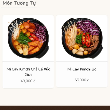
Món Tương Tự
Mì Cay Kimchi Chả Cá Xúc
Mì Cay Kimchi Bò
Xích
55,000 đ
49,000 đ