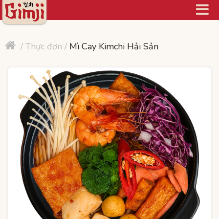


/
Thực đơn
/
Mì Cay Kimchi Hải Sản