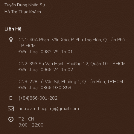
Tuyển Dụng Nhân Sự
Hỗ Trợ Thực Khách
Liên Hệ

CN1: 40A Phạm Văn Xảo, P. Phú Thọ Hòa, Q. Tân Phú,
TP. HCM
Điện thoại:
0982-29-05-01
CN2: 393 Sư Vạn Hạnh, Phường 12, Quận 10, TP.HCM
Điện thoại:
0966-24-05-02
CN3: 228 Lê Văn Sỹ, Phường 1, Q. Tân Bình, TP.HCM
Điện thoại:
0866-930-853

(+84)866-001-282

hotro.amthucgimji@gmail.com

T2 - CN
9:00 - 22:00