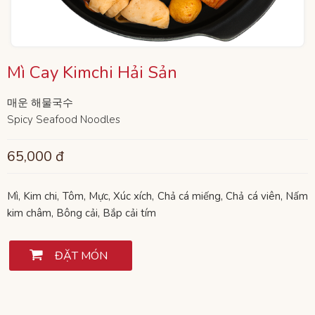
Mì Cay Kimchi Hải Sản
매운 해물국수
Spicy Seafood Noodles
65,000 đ
Mì, Kim chi, Tôm, Mực, Xúc xích, Chả cá miếng, Chả cá viên, Nấm
kim châm, Bông cải, Bắp cải tím

ĐẶT MÓN