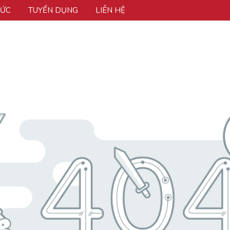
TỨC
TUYỂN DỤNG
LIÊN HỆ