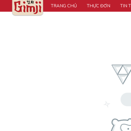
TRANG CHỦ
THỰC ĐƠN
TIN 