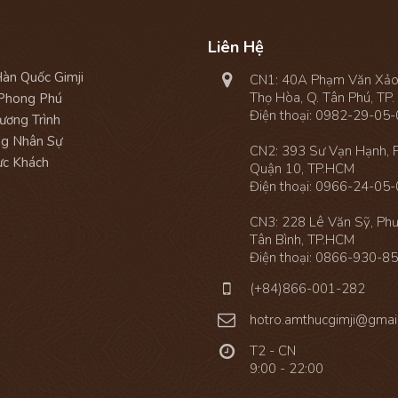
Liên Hệ
àn Quốc Gimji

CN1: 40A Phạm Văn Xảo,
Thọ Hòa, Q. Tân Phú, TP
Phong Phú
Điện thoại:
0982-29-05-
ương Trình
g Nhân Sự
CN2: 393 Sư Vạn Hạnh, 
ực Khách
Quận 10, TP.HCM
Điện thoại:
0966-24-05-
CN3: 228 Lê Văn Sỹ, Phư
Tân Bình, TP.HCM
Điện thoại:
0866-930-8

(+84)866-001-282

hotro.amthucgimji@gmai

T2 - CN
9:00 - 22:00