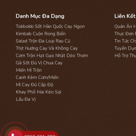
Danh Mục Đa Dạng
Liên Kết
Tokbokki Sốt Hàn Quốc Cay Ngon
Quán Ăn H
Kimbab Cuộn Rong Biển
Thực Đơn 
Salad Trộn Đa Loại Rau Củ
Tin Tức Ch
Thịt Nướng Cay Và Không Cay
Tuyển Dụn
Cơm Trộn Hạt Gạo Nhật Dẻo Thơm
Hỗ Trợ Th
Gà Sốt Đủ Vị Chua Cay
Miến Mì Trộn
Canh Kèm Cơm/Miến
Mì Cay Đủ Cấp Độ
Khay Phô Mai Kéo Sợi
Lẩu Đa Vị